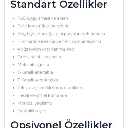
Standart Özellikler
PLC uygulaması ve ekran
Çelik konstrüksiyon gövde
Koç, biyel, kurtağzı gibi parçalar çelik döküm
Pnömatik kavrama ve fren kombinasyonu
4 yüzeyden yataklanmış koç
Cırcır aparatlı koç ayarı
Mekanik sigorta
T-Kanallı ana tabla
T-Kanallı yedek tabla
Tek vuruş, sürekli vuruş özellikleri
Pedal ve çift el kumanda
Merkezi yağlama
Elektrikli sayıcı
Opsiyonel Özellikler